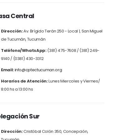
sa Central
Dirección:
Av. Brígido Terán 250 - Local 1, San Miguel
de Tucumán, Tucumán
Teléfono/WhatsApp:
(381) 475-7608 / (381) 249-
9140 / (0381) 430-3312
Email:
info@cptectucuman.org
Horarios de Atención:
Lunes Miercoles y Viernes/
8:00 hs a 13:00 hs
legación Sur
Dirección:
Cristóbal Colón 350, Concepción,
Tucumán