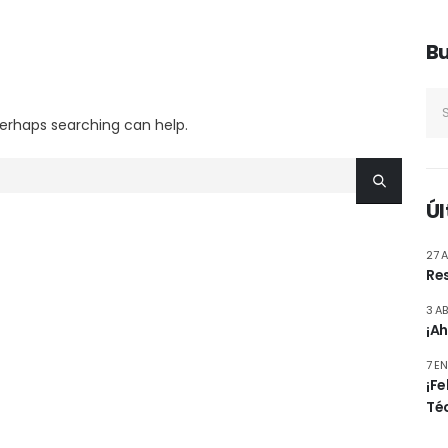
B
 Perhaps searching can help.
Úl
27 A
Res
3 AB
¡A
7 E
¡F
Té