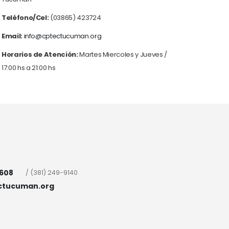
Teléfono/Cel:
(03865) 423724
Email:
info@cptectucuman.org
Horarios de Atención:
Martes Miercoles y Jueves /
17:00 hs a 21:00 hs
7608
/ (381) 249-9140
ctucuman.org